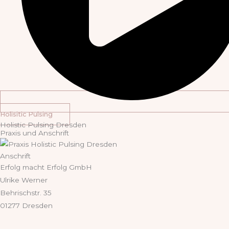
Holisitic Pulsing
Holistic Pulsing Dresden
Praxis und Anschrift
Anschrift
Erfolg macht Erfolg GmbH
Ulrike Werner
Behrischstr. 35
01277 Dresden