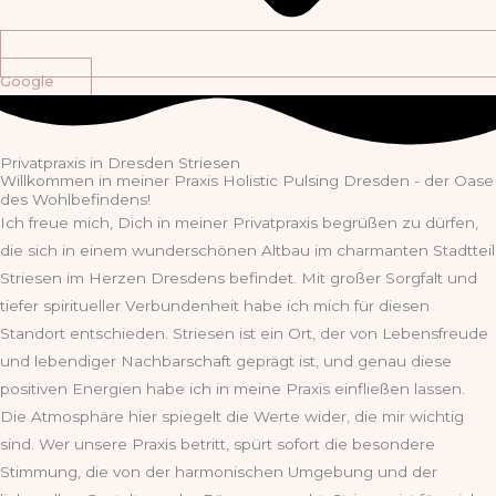
Google
Privatpraxis in Dresden Striesen
Willkommen in meiner Praxis Holistic Pulsing Dresden - der Oase
des Wohlbefindens!
Ich freue mich, Dich in meiner Privatpraxis begrüßen zu dürfen,
die sich in einem wunderschönen Altbau im charmanten Stadtteil
Striesen im Herzen Dresdens befindet. Mit großer Sorgfalt und
tiefer spiritueller Verbundenheit habe ich mich für diesen
Standort entschieden. Striesen ist ein Ort, der von Lebensfreude
und lebendiger Nachbarschaft geprägt ist, und genau diese
positiven Energien habe ich in meine Praxis einfließen lassen.
Die Atmosphäre hier spiegelt die Werte wider, die mir wichtig
sind. Wer unsere Praxis betritt, spürt sofort die besondere
Stimmung, die von der harmonischen Umgebung und der